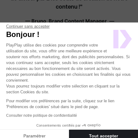
contenu !"
—
Bruno, Brand Content Manager
—
Continuer sans accepter
Bonjour !
PlayPlay utilise des cookies pour comprendre votre
utilisation du site, vous offrir une meilleure expérience et
Téléchargez ce guide
soutenir nos efforts marketing, dont des publicités personnalisées. Si
vous continuez sans accepter, seuls les cookies strictement
Et faites de votre entreprise une véritable machine à
nécessaires au bon fonctionnement du site seront activés. Vous
pouvez personnaliser les cookies en choisissant les finalités qui vous
contenu !
conviennent.
Vous pourrez toujours modifier votre sélection en cliquant sur la
Cliquez ici pour demander le guide
section Cookies du site.
Pour modifier vos préférences par la suite, cliquez sur le lien
'Préférences de cookies' situé dans le pied de page.
© 2021 PlayPlay. Tous droits réservés.
Consulter notre politique de confidentialité
Consentements certifiés par
Paramétrer
Tout accepter