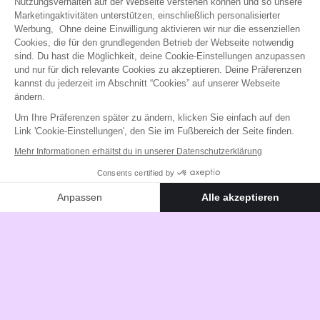
Nutzungsverhalten auf der Webseite verstehen können und so unsere
was einen guten Redaktionsplan
Marketingaktivitäten unterstützen, einschließlich personalisierter
ausmacht,
Werbung, Ohne deine Einwilligung aktivieren wir nur die essenziellen
Cookies, die für den grundlegenden Betrieb der Webseite notwendig
welche Informationen er abbilden soll und
sind. Du hast die Möglichkeit, deine Cookie-Einstellungen anzupassen
wie du ihn in bestehende Prozesse
und nur für dich relevante Cookies zu akzeptieren. Deine Präferenzen
integrierst.
kannst du jederzeit im Abschnitt “Cookies” auf unserer Webseite
ändern.
Um Ihre Präferenzen später zu ändern, klicken Sie einfach auf den
Link 'Cookie-Einstellungen', den Sie im Fußbereich der Seite finden.
Mehr Informationen erhältst du in unserer Datenschutzerklärung
Consents certified by
Webinar ansehen
Anpassen
Alle akzeptieren
Axeptio consent
Einwilligungsmanagementplattform: Passen Sie Ihre Optionen 
Unsere Plattform ermöglicht es Ihnen, Ihre Datenschutzeinstell